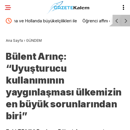
i ile
Öğrenci affını düzenleyen kanun, Resmi
Turhan Ç
ma
Gazete’de yayımlandı
isyan çık
Ana Sayfa
›
GÜNDEM
soruşturma
Bülent Arınç:
“Uyuşturucu
kullanımının
yaygınlaşması ülkemizin
en büyük sorunlarından
biri”