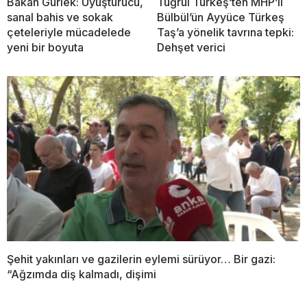
Bakan Gürlek: Uyuşturucu,
Tuğrul Türkeş’ten MHP’li
sanal bahis ve sokak
Bülbül’ün Ayyüce Türkeş
çeteleriyle mücadelede
Taş’a yönelik tavrına tepki:
yeni bir boyuta
Dehşet verici
Şehit yakınları ve gazilerin eylemi sürüyor… Bir gazi:
“Ağzımda diş kalmadı, dişimi