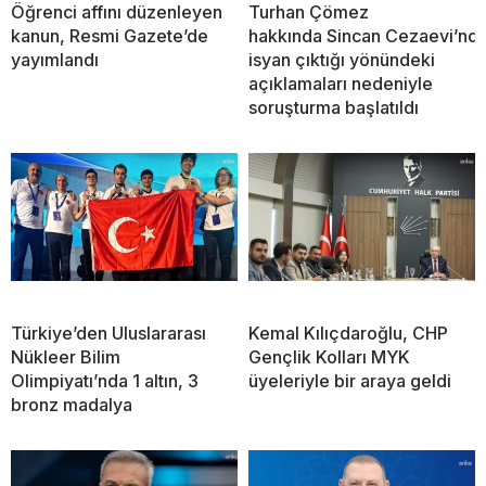
Öğrenci affını düzenleyen
Turhan Çömez
kanun, Resmi Gazete’de
hakkında Sincan Cezaevi’nd
yayımlandı
isyan çıktığı yönündeki
açıklamaları nedeniyle
soruşturma başlatıldı
Türkiye’den Uluslararası
Kemal Kılıçdaroğlu, CHP
Nükleer Bilim
Gençlik Kolları MYK
Olimpiyatı’nda 1 altın, 3
üyeleriyle bir araya geldi
bronz madalya