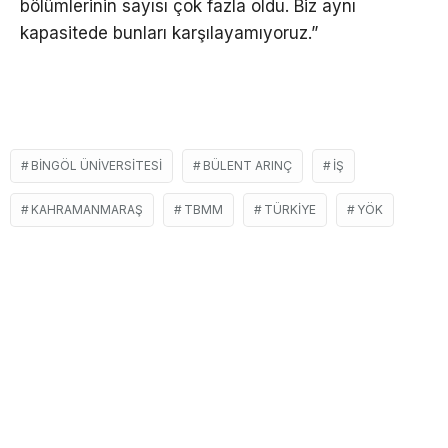
bölümlerinin sayısı çok fazla oldu. Biz aynı
kapasitede bunları karşılayamıyoruz.”
BINGÖL ÜNIVERSITESI
BÜLENT ARINÇ
IŞ
KAHRAMANMARAŞ
TBMM
TÜRKIYE
YÖK