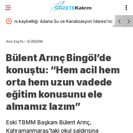
bettiği
Adana Su ve Kanalizasyon İdaresi’nden
TESK Gene
Bakımyurdu Caddesi’nde içme suyu altyapısına
geçici sat
Ana Sayfa
›
GÜNDEM
yatırım
ekmeğine 
Bülent Arınç Bingöl’de
konuştu: “Hem acil hem
orta hem uzun vadede
eğitim konusunu ele
almamız lazım”
Eski TBMM Başkanı Bülent Arınç,
Kahramanmaraş’taki okul saldırısına