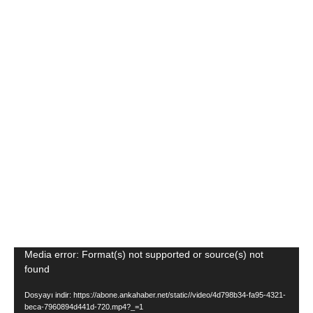
Video
Media error: Format(s) not supported or source(s) not
found
oynatıcı
Dosyayı indir: https://abone.ankahaber.net/static//video/4d798b34-fa95-4321-
beca-7960894d441d-720.mp4?_=1