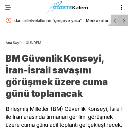
eve yasa”
Merkezefendi’nin genç boksörleri, Türkiye
Gençle
anları
şampiyonalarında ringe çıkacak
Çankay
Ana Sayfa
›
GÜNDEM
BM Güvenlik Konseyi,
İran-İsrail savaşını
görüşmek üzere cuma
günü toplanacak
Birleşmiş Milletler (BM) Güvenlik Konseyi, İsrail
ile İran arasında tırmanan gerilimi görüşmek
üzere cuma günü acil toplantı gerçekleştirecek.