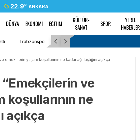
22.9
°
ANKARA
KÜLTÜR-
YEREL
DÜNYA
EKONOMİ
EĞİTİM
SPOR
SANAT
HABERLE
h Trabzon’a ulaştı
Van’da Rojin Kabaiş için etkin ve şeffaf soru
ve emeklilerin yaşam koşullarının ne kadar ağırlaştığını açıkça
 “Emekçilerin ve
 koşullarının ne
ı açıkça