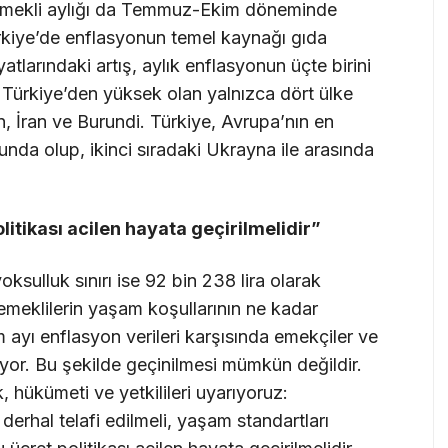
 emekli aylığı da Temmuz-Ekim döneminde
ürkiye’de enflasyonun temel kaynağı gıda
yatlarındaki artış, aylık enflasyonun üçte birini
Türkiye’den yüksek olan yalnızca dört ülke
 İran ve Burundi. Türkiye, Avrupa’nın en
da olup, ikinci sıradaki Ukrayna ile arasında
itikası acilen hayata geçirilmelidir”
yoksulluk sınırı ise 92 bin 238 lira olarak
e emeklilerin yaşam koşullarının ne kadar
m ayı enflasyon verileri karşısında emekçiler ve
iyor. Bu şekilde geçinilmesi mümkün değildir.
 hükümeti ve yetkilileri uyarıyoruz:
 derhal telafi edilmeli, yaşam standartları