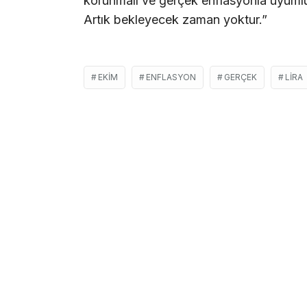
korunmalı ve gerçek enflasyonla uyumlu ü
Artık bekleyecek zaman yoktur.”
EKIM
ENFLASYON
GERÇEK
LIRA