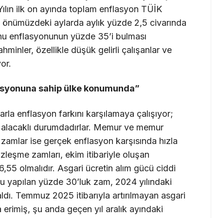
 Yılın ilk on ayında toplam enflasyon TÜİK
, önümüzdeki aylarda aylık yüzde 2,5 civarında
nu enflasyonunun yüzde 35’i bulması
inler, özellikle düşük gelirli çalışanlar ve
or.
lasyonuna sahip ülke konumunda”
larla enflasyon farkını karşılamaya çalışıyor;
 alacaklı durumdadırlar. Memur ve memur
ı zamlar ise gerçek enflasyon karşısında hızla
zleşme zamları, ekim itibariyle oluşan
16,55 olmalıdır. Asgari ücretin alım gücü ciddi
u yapılan yüzde 30’luk zam, 2024 yılındaki
ldı. Temmuz 2025 itibarıyla artırılmayan asgari
a erimiş, şu anda geçen yıl aralık ayındaki