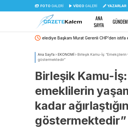
FOTO
GALERİ
VİDEO
GALERİ
YAZARLAR
ANA
GÜNDEM
SAYFA
P’den istifa etti
Trabzonspor’un yeni transferi Mohamed Sala
Ana Sayfa
›
EKONOMİ
›
Birleşik Kamu-İş: “Emekçilerin 
göstermektedir”
Birleşik Kamu-İş:
emeklilerin yaşam
kadar ağırlaştığın
göstermektedir”