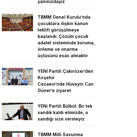
yanınızdayız
TBMM Genel Kurulu’nda
çocuklara ilişkin kanun
teklifi görüşülmeye
başlandı: Çözüm çocuk
adalet sisteminde koruma,
önleme ve onarma
üçlüsünü esas almaktır
YENİ Partili Çakırözer’den
Kırşehir
Cezaevi’nde Hüseyin Can
Güner’e ziyaret
YENi Partili Bülbül: Bir tek
sandık kaldı elimizde, o
sandığı size vermeyiz
TBMM Milli Savunma