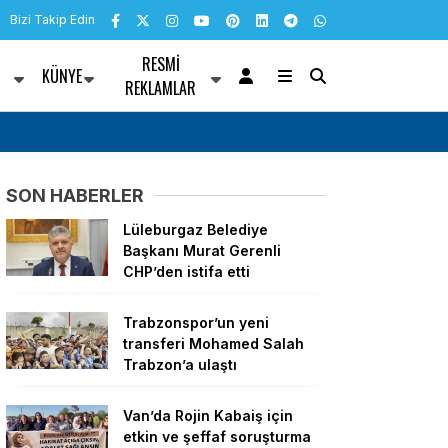
Bizi Takip Edin
RESMI
KÜNYE
R
REKLAMLAR
şturma çağrısı
5 Ağustos Dünya Sivaslılar Günü Sünnet Etkin
coşkuyla kutlandı
SON HABERLER
Lüleburgaz Belediye
Başkanı Murat Gerenli
CHP’den istifa etti
Trabzonspor’un yeni
transferi Mohamed Salah
Trabzon’a ulaştı
Van’da Rojin Kabaiş için
etkin ve şeffaf soruşturma