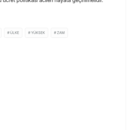
cret politikası acilen hayata geçirilmelidir.
ÜLKE
YÜKSEK
ZAM