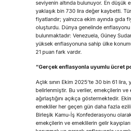
seviyenin altında bulunuyor. En düşük
yaklaşık bin 730 lira değer kaybetti. T
fiyatlarıdır; yalnızca ekim ayında gıda fi
oluşturdu. Dünya genelinde enflasyonu 
bulunmaktadır: Venezuela, Güney Sudan,
yüksek enflasyonuna sahip ülke konumun
21 puan fark vardır.
“Gerçek enflasyonla uyumlu ücret pol
Açlık sınırı Ekim 2025’te 30 bin 61 lira, 
belirlenmiştir. Bu veriler, emekçilerin v
ağırlaştığını açıkça göstermektedir. Eki
emekliler her geçen gün daha fazla ezil
Birleşik Kamu-İş Konfederasyonu olarak,
emekçilerin ve emeklilerin gelir kayıpları