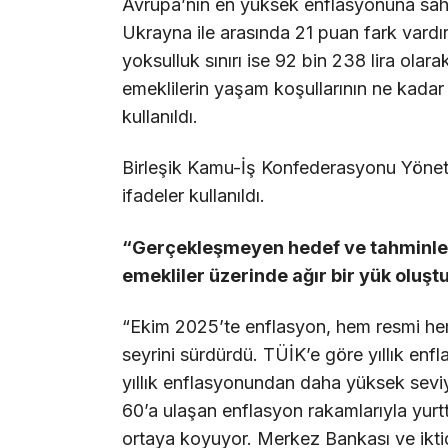
Avrupa’nın en yüksek enflasyonuna sahi
Ukrayna ile arasında 21 puan fark vardır.
yoksulluk sınırı ise 92 bin 238 lira olarak
emeklilerin yaşam koşullarının ne kadar 
kullanıldı.
Birleşik Kamu-İş Konfederasyonu Yöneti
ifadeler kullanıldı.
“Gerçekleşmeyen hedef ve tahminler, 
emekliler üzerinde ağır bir yük oluşt
“Ekim 2025’te enflasyon, hem resmi hem
seyrini sürdürdü. TÜİK’e göre yıllık en
yıllık enflasyonundan daha yüksek seviy
60’a ulaşan enflasyon rakamlarıyla yurtt
ortaya koyuyor. Merkez Bankası ve iktid