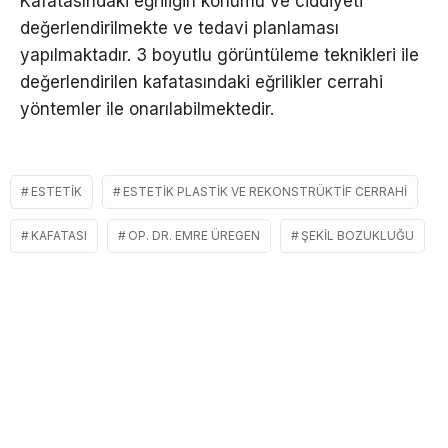
Kafatasındaki eğriliğin konumu ve ciddiyeti
değerlendirilmekte ve tedavi planlaması
yapılmaktadır. 3 boyutlu görüntüleme teknikleri ile
değerlendirilen kafatasındaki eğrilikler cerrahi
yöntemler ile onarılabilmektedir.
ESTETIK
ESTETIK PLASTIK VE REKONSTRÜKTIF CERRAHI
KAFATASI
OP. DR. EMRE ÜREGEN
ŞEKIL BOZUKLUĞU