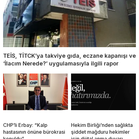
TEİS, TİTCK’ya takviye gıda, eczane kapanışı ve
‘İlacım Nerede?’ uygulamasıyla ilgili rapor
CHP’li Erbay: “Kalp
Hekim Birliği’nden sağlıkta
hastasının önüne bürokrasi
şiddet mağduru hekimler
konuldu”
için dijital anma duvarı