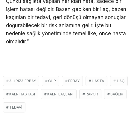
Çünkü sağlıkta yapılan her idari hata, sadece bir
işlem hatası değildir. Bazen geciken bir ilaç, bazen
kaçırılan bir tedavi, geri dönüşü olmayan sonuçlar
doğurabilecek bir risk anlamına gelir. İşte bu
nedenle sağlık yönetiminde temel ilke, önce hasta
olmalıdır.”
ALI RIZA ERBAY
CHP
ERBAY
HASTA
İLAÇ
KALP HASTASI
KALP ILAÇLARI
RAPOR
SAĞLIK
TEDAVI