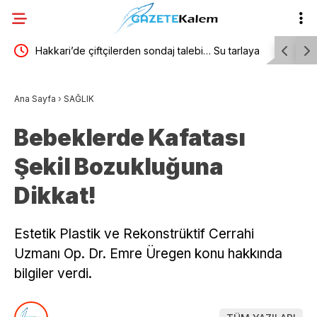
 Ateş:
Hakkari’de çiftçilerden sondaj talebi… Su tarlaya
CHP Genel
ulaşmıyor, verim düşüyor
yönetimi b
Ana Sayfa
›
SAĞLIK
İstemez”
Bebeklerde Kafatası
Şekil Bozukluğuna
Dikkat!
Estetik Plastik ve Rekonstrüktif Cerrahi
Uzmanı Op. Dr. Emre Üregen konu hakkında
bilgiler verdi.