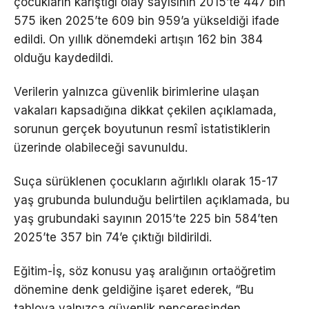
çocukların karıştığı olay sayısının 2015’te 447 bin
575 iken 2025’te 609 bin 959’a yükseldiği ifade
edildi. On yıllık dönemdeki artışın 162 bin 384
olduğu kaydedildi.
Verilerin yalnızca güvenlik birimlerine ulaşan
vakaları kapsadığına dikkat çekilen açıklamada,
sorunun gerçek boyutunun resmî istatistiklerin
üzerinde olabileceği savunuldu.
Suça sürüklenen çocukların ağırlıklı olarak 15-17
yaş grubunda bulunduğu belirtilen açıklamada, bu
yaş grubundaki sayının 2015’te 225 bin 584’ten
2025’te 357 bin 74’e çıktığı bildirildi.
Eğitim-İş, söz konusu yaş aralığının ortaöğretim
dönemine denk geldiğine işaret ederek, “Bu
tabloya yalnızca güvenlik penceresinden