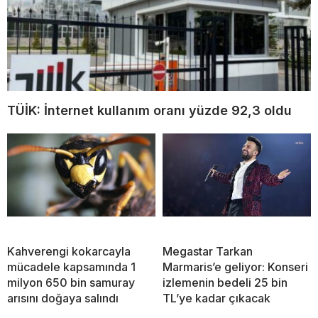
TÜİK: İnternet kullanım oranı yüzde 92,3 oldu
Kahverengi kokarcayla
Megastar Tarkan
mücadele kapsamında 1
Marmaris’e geliyor: Konseri
milyon 650 bin samuray
izlemenin bedeli 25 bin
arısını doğaya salındı
TL’ye kadar çıkacak