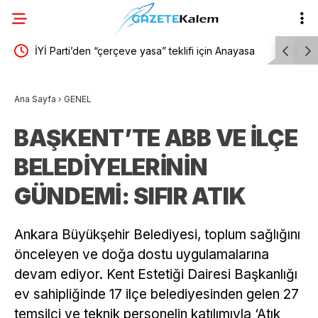
aki
İYİ Parti’den “çerçeve yasa” teklifi için Anayasa
Okul olay
Komisyonuna başvuru
mesaisi: 
Ana Sayfa
›
GENEL
değerlendi
BAŞKENT’TE ABB VE İLÇE
BELEDİYELERİNİN
GÜNDEMİ: SIFIR ATIK
Ankara Büyükşehir Belediyesi, toplum sağlığını
önceleyen ve doğa dostu uygulamalarına
devam ediyor. Kent Estetiği Dairesi Başkanlığı
ev sahipliğinde 17 ilçe belediyesinden gelen 27
temsilci ve teknik personelin katılımıyla ‘Atık