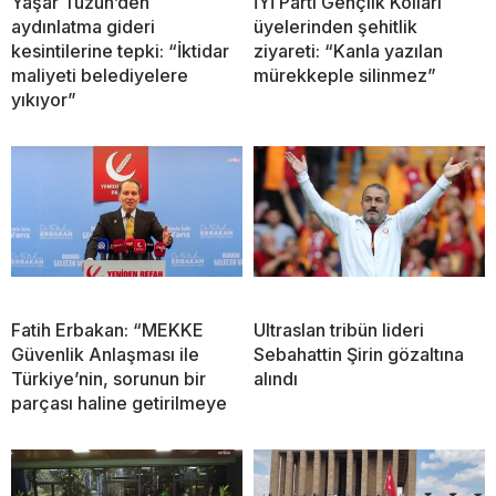
Yaşar Tüzün’den
İYİ Parti Gençlik Kolları
aydınlatma gideri
üyelerinden şehitlik
kesintilerine tepki: “İktidar
ziyareti: “Kanla yazılan
maliyeti belediyelere
mürekkeple silinmez”
yıkıyor”
Fatih Erbakan: “MEKKE
Ultraslan tribün lideri
Güvenlik Anlaşması ile
Sebahattin Şirin gözaltına
Türkiye’nin, sorunun bir
alındı
parçası haline getirilmeye