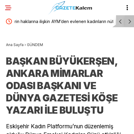
 ilişkin
AYM’den evlenen kadınların nüfus kaydına ilişkin
TBMM Gene
i ve
karar
yönelik d
Ana Sayfa
›
GÜNDEM
birliğiyle 
BAŞKAN BÜYÜKERŞEN,
ANKARA MİMARLAR
ODASI BAŞKANI VE
DÜNYA GAZETESİ KÖŞE
YAZARI İLE BULUŞTU
Eskişehir Kadın Platformu’nun düzenlemiş