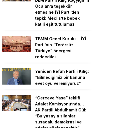
DEM Partili Kılıç Koçyiğit’in
Öcalan’a teşekkür
etmesine İYİ Parti’den
tepki: Meclis’te bebek
katili eşit tutulamaz
TBMM Genel Kurulu… İYİ
Parti’nin “Terörsüz
Türkiye” önergesi
reddedildi
Yeniden Refah Partili Kılıç:
“Bilmediğimiz bir kanuna
evet oyu veremiyoruz”
“Çerçeve Yasa” teklifi
Adalet Komisyonu’nda…
AK Partili Abdulhamit Gül:
“Bu yasayla silahlar
susacak, demokrasi ve
adalet güçlenecektir”