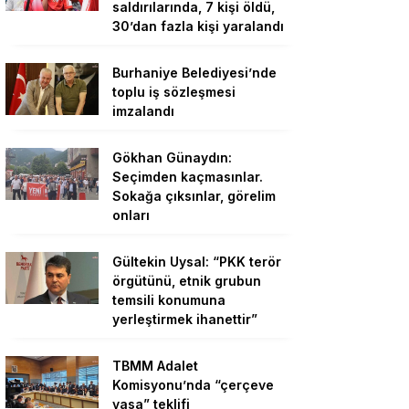
saldırılarında, 7 kişi öldü,
30’dan fazla kişi yaralandı
Burhaniye Belediyesi’nde
toplu iş sözleşmesi
imzalandı
Gökhan Günaydın:
Seçimden kaçmasınlar.
Sokağa çıksınlar, görelim
onları
Gültekin Uysal: “PKK terör
örgütünü, etnik grubun
temsili konumuna
yerleştirmek ihanettir”
TBMM Adalet
Komisyonu’nda “çerçeve
yasa” teklifi