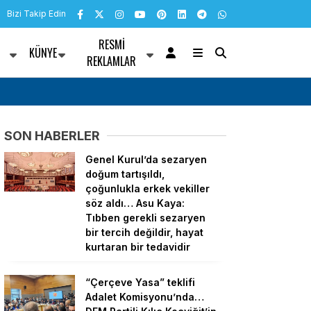
Bizi Takip Edin
RESMI
KÜNYE
R
REKLAMLAR
DEM Partili Kılıç
TBMM Genel Kurulu… İYİ Parti’nin “Terörsüz
ti’den tepki: Meclis’te
reddedildi
SON HABERLER
Genel Kurul’da sezaryen
doğum tartışıldı,
çoğunlukla erkek vekiller
söz aldı… Asu Kaya:
Tıbben gerekli sezaryen
bir tercih değildir, hayat
kurtaran bir tedavidir
“Çerçeve Yasa” teklifi
Adalet Komisyonu’nda…