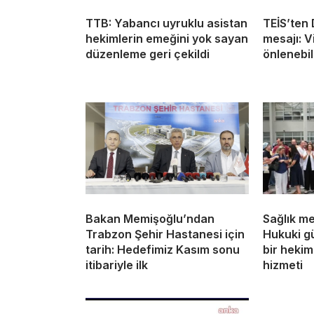
TTB: Yabancı uyruklu asistan
TEİS’ten
hekimlerin emeğini yok sayan
mesajı: V
düzenleme geri çekildi
önlenebili
Bakan Memişoğlu’ndan
Sağlık me
Trabzon Şehir Hastanesi için
Hukuki g
tarih: Hedefimiz Kasım sonu
bir hekim
itibariyle ilk
hizmeti