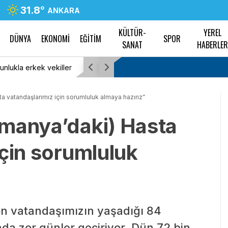
31.8
°
ANKARA
KÜLTÜR-
YEREL
DÜNYA
EKONOMİ
EĞİTİM
SPOR
SANAT
HABERLE
unlukla erkek vekiller
“Çerçeve Yasa” teklifi Adalet Komisyonu’nda… 
ir tercih değildir,
Koçyiğit’in Öcalan’a teşekkür etmesine İYİ Par
a vatandaşlarımız için sorumluluk almaya hazırız”
bebek katili eşit tutulamaz
lmanya’daki) Hasta
için sorumluluk
on vatandaşımızın yaşadığı 84
da zor günler geçiriyor. Dün 72 bin