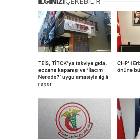
İLGİNİZİ
ÇEKEBİLİR
TEİS, TİTCK’ya takviye gıda,
CHP’li Er
eczane kapanışı ve ‘İlacım
önüne bü
Nerede?’ uygulamasıyla ilgili
rapor