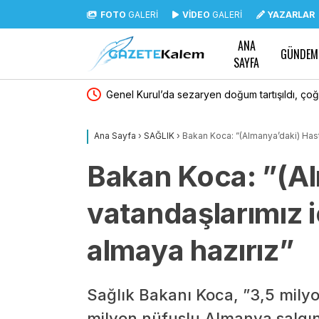
FOTO
GALERİ
VİDEO
GALERİ
YAZARLAR
ANA
GÜNDEM
SAYFA
 imzalandı
Genel Kurul’da sezaryen doğum tartışıldı, çoğ
söz aldı… Asu Kaya: Tıbben gerekli sezaryen b
Ana Sayfa
›
SAĞLIK
›
Bakan Koca: ”(Almanya’daki) Hast
hayat kurtaran bir tedavidir
Bakan Koca: ”(A
vatandaşlarımız 
almaya hazırız”
Sağlık Bakanı Koca, ”3,5 mily
milyon nüfuslu Almanya salgın