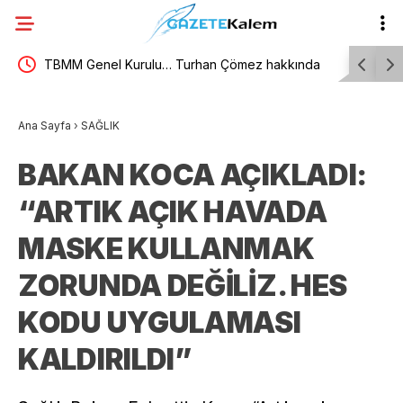
TBMM Genel Kurulu… Turhan Çömez hakkında
TBMM Gene
başlatılan soruşturma “kürsü dokunulmazlığı”
yönelik d
Ana Sayfa
›
SAĞLIK
tartışmasına neden oldu
görüşmele
BAKAN KOCA AÇIKLADI:
“ARTIK AÇIK HAVADA
MASKE KULLANMAK
ZORUNDA DEĞİLİZ. HES
KODU UYGULAMASI
KALDIRILDI”