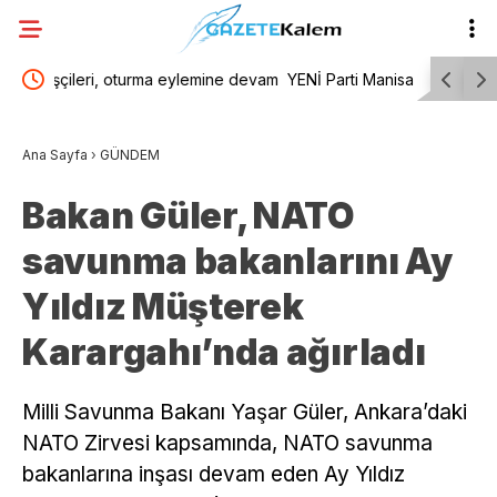
e devam
YENİ Parti Manisa İl Başkanı İlksen Özalper
“Maviye A
z”
tutuklandı
Sahili’nde
Ana Sayfa
›
GÜNDEM
Bakan Güler, NATO
savunma bakanlarını Ay
Yıldız Müşterek
Karargahı’nda ağırladı
Milli Savunma Bakanı Yaşar Güler, Ankara’daki
NATO Zirvesi kapsamında, NATO savunma
bakanlarına inşası devam eden Ay Yıldız