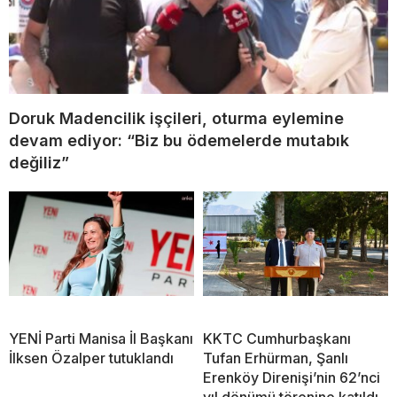
Doruk Madencilik işçileri, oturma eylemine
devam ediyor: “Biz bu ödemelerde mutabık
değiliz”
YENİ Parti Manisa İl Başkanı
KKTC Cumhurbaşkanı
İlksen Özalper tutuklandı
Tufan Erhürman, Şanlı
Erenköy Direnişi’nin 62’nci
yıl dönümü törenine katıldı