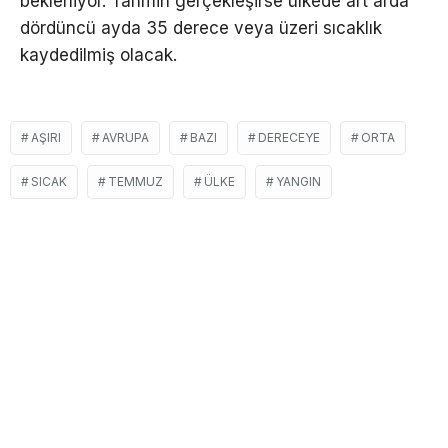
bekleniyor. Tahmin gerçekleşirse ülkede art arda
dördüncü ayda 35 derece veya üzeri sıcaklık
kaydedilmiş olacak.
AŞIRI
AVRUPA
BAZI
DERECEYE
ORTA
SICAK
TEMMUZ
ÜLKE
YANGIN