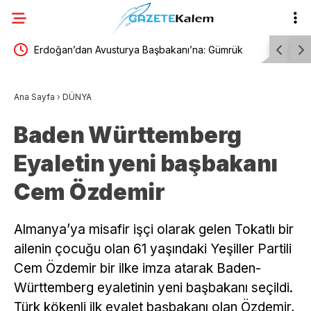
etik
Erdoğan’dan Avusturya Başbakanı’na: Gümrük
Eski Ağır
Birliği’nin güncellenmesi ve vize serbestisi
“Çerçeve 
Ana Sayfa
›
DÜNYA
hepimizin menfaatine
yapma tek
Baden Württemberg
taşıdığı g
Eyaletin yeni başbakanı
Cem Özdemir
Almanya’ya misafir işçi olarak gelen Tokatlı bir
ailenin çocuğu olan 61 yaşındaki Yeşiller Partili
Cem Özdemir bir ilke imza atarak Baden-
Württemberg eyaletinin yeni başbakanı seçildi.
Türk kökenli ilk eyalet başbakanı olan Özdemir,