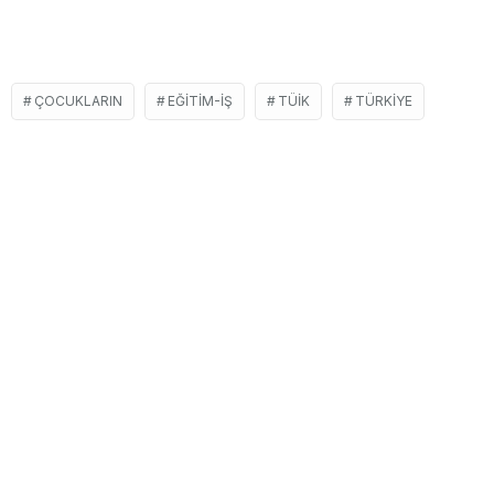
ÇOCUKLARIN
EĞITIM-İŞ
TÜIK
TÜRKIYE