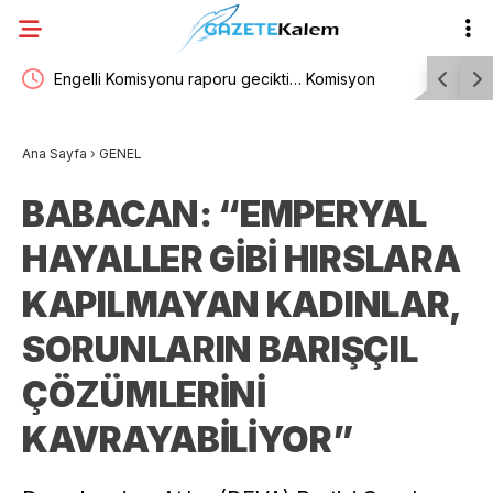
yat
Engelli Komisyonu raporu gecikti… Komisyon
Muğla Büy
Başkanı Kasapoğlu: “10 bin sayfayı aşan devasa
orman yang
Ana Sayfa
›
GENEL
bir değerlendirme havuzu söz konusu”
başladı
BABACAN: “EMPERYAL
HAYALLER GİBİ HIRSLARA
KAPILMAYAN KADINLAR,
SORUNLARIN BARIŞÇIL
ÇÖZÜMLERİNİ
KAVRAYABİLİYOR”