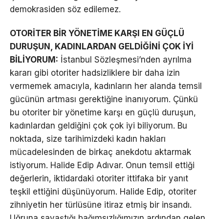
demokrasiden söz edilemez.
OTORİTER BİR YÖNETİME KARŞI EN GÜÇLÜ
DURUŞUN, KADINLARDAN GELDİĞİNİ ÇOK İYİ
BİLİYORUM:
İstanbul Sözleşmesi’nden ayrılma
kararı gibi otoriter hadsizliklere bir daha izin
vermemek amacıyla, kadınların her alanda temsil
gücünün artması gerektiğine inanıyorum. Çünkü
bu otoriter bir yönetime karşı en güçlü duruşun,
kadınlardan geldiğini çok çok iyi biliyorum. Bu
noktada, size tarihimizdeki kadın hakları
mücadelesinden de birkaç anekdotu aktarmak
istiyorum. Halide Edip Adıvar. Onun temsil ettiği
değerlerin, iktidardaki otoriter ittifaka bir yanıt
teşkil ettiğini düşünüyorum. Halide Edip, otoriter
zihniyetin her türlüsüne itiraz etmiş bir insandı.
Uğruna savaştığı bağımsızlığımızın ardından gelen