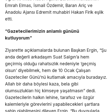
Emrah Elmas, İsmail Özdemir, Baran Ariç ve
Anadolu Ajansı Edremit muhabiri Hakan Firik eşlik
etti.
“Gazetecilerimizin anlamlı gününü
kutluyorum”
Ziyarette açıklamalarda bulunan Başkan Ergin, “Şu
anda değerli arkadaşım Suat Salgın’a hem
geçirmiş olduğu rahatsızlık nedeniyle ‘geçmiş
olsun’ diyebilmek, hem de 10 Ocak Çalışan
Gazeteciler Günü’nü kutlamak amacıyla buradayız.
Allah bir daha böylesi kaza, bela gibi
olumsuzlukları hiç kimseye yaşatmasın” dedi.
Gazetecilerin halkın lehine, tarafsız ve özgür
kalemleriyle görevlerini yapabilecekleri şartlara
sahip olabilmesini dileyen Ergin, “Bu duygularla