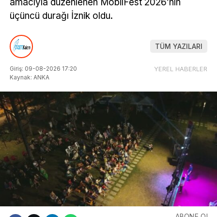
amacıyla düzenlenen MobilFest 2026’nın
üçüncü durağı İznik oldu.
TÜM YAZILARI
Giriş: 09-08-2026 17:20
YEREL HABERLER
Kaynak: ANKA
ABONE OL