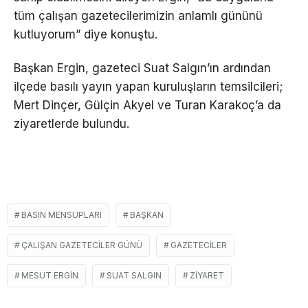
tüm çalışan gazetecilerimizin anlamlı gününü
kutluyorum” diye konuştu.
Başkan Ergin, gazeteci Suat Salgın’ın ardından
ilçede basılı yayın yapan kuruluşların temsilcileri;
Mert Dinçer, Gülçin Akyel ve Turan Karakoç’a da
ziyaretlerde bulundu.
BASIN MENSUPLARI
BAŞKAN
ÇALIŞAN GAZETECILER GÜNÜ
GAZETECILER
MESUT ERGIN
SUAT SALGIN
ZIYARET