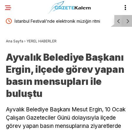
ı
İstanbul Festivali’nde elektronik müziğin ritmi
TBMM Gene
Tiësto ile yükseldi
tartışması
Ana Sayfa
›
YEREL HABERLER
Ayvalık Belediye Başkanı
Ergin, ilçede görev yapan
basın mensupları ile
buluştu
Ayvalık Belediye Başkanı Mesut Ergin, 10 Ocak
Çalışan Gazeteciler Günü dolayısıyla ilçede
görev yapan basın mensuplarına ziyaretlerde