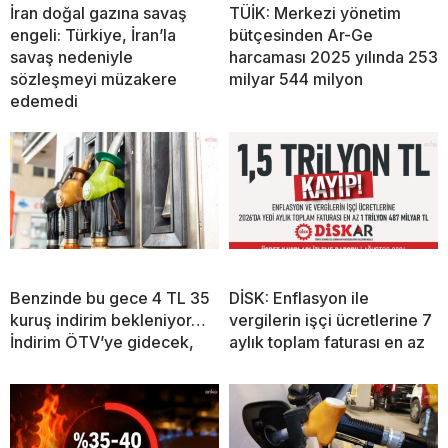
İran doğal gazına savaş
TÜİK: Merkezi yönetim
engeli: Türkiye, İran’la
bütçesinden Ar-Ge
savaş nedeniyle
harcaması 2025 yılında 253
sözleşmeyi müzakere
milyar 544 milyon
edemedi
Benzinde bu gece 4 TL 35
DİSK: Enflasyon ile
kuruş indirim bekleniyor…
vergilerin işçi ücretlerine 7
İndirim ÖTV’ye gidecek,
aylık toplam faturası en az