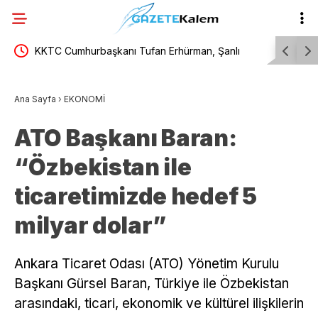
 parti
KKTC Cumhurbaşkanı Tufan Erhürman, Şanlı
Bilgesu E
er mi?
Erenköy Direnişi’nin 62’nci yıl dönümü törenine
Ana Sayfa
›
EKONOMİ
katıldı
ATO Başkanı Baran:
“Özbekistan ile
ticaretimizde hedef 5
milyar dolar”
Ankara Ticaret Odası (ATO) Yönetim Kurulu
Başkanı Gürsel Baran, Türkiye ile Özbekistan
arasındaki, ticari, ekonomik ve kültürel ilişkilerin