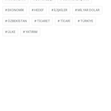
EKONOMIK
HEDEF
İLIŞKILER
MILYAR DOLAR
ÖZBEKISTAN
TICARET
TICARI
TÜRKIYE
ÜLKE
YATIRIM