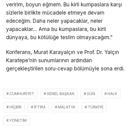
veririm, boyun eğmem. Bu kirli kumpaslara karşı
sizlerle birlikte mücadele etmeye devam
edeceğim. Daha neler yapacaklar, neler
yapacaklar… Ama bu kumpaslara, bu kirli
dünyaya, bu kötülüğe teslim olmayacağım.”
Konferans, Murat Karayalçın ve Prof. Dr. Yalçın
Karatepe’nin sunumlarının ardından
gerçekleştirilen soru-cevap bölümüyle sona erdi.
CUMHURIYET
GENEL BAŞKAN
GÜN
HALK
HIÇBIR
IFTIRA
MALATYA
TÜRKIYE
YÖNETIM