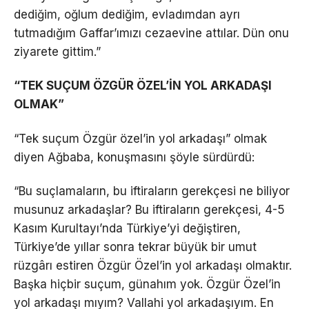
dediğim, oğlum dediğim, evladımdan ayrı
tutmadığım Gaffar’ımızı cezaevine attılar. Dün onu
ziyarete gittim.”
“TEK SUÇUM ÖZGÜR ÖZEL’İN YOL ARKADAŞI
OLMAK”
“Tek suçum Özgür özel’in yol arkadaşı” olmak
diyen Ağbaba, konuşmasını şöyle sürdürdü:
“Bu suçlamaların, bu iftiraların gerekçesi ne biliyor
musunuz arkadaşlar? Bu iftiraların gerekçesi, 4-5
Kasım Kurultayı’nda Türkiye’yi değiştiren,
Türkiye’de yıllar sonra tekrar büyük bir umut
rüzgârı estiren Özgür Özel’in yol arkadaşı olmaktır.
Başka hiçbir suçum, günahım yok. Özgür Özel’in
yol arkadaşı mıyım? Vallahi yol arkadaşıyım. En