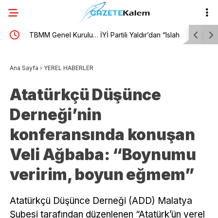
Nİ
TBMM Genel Kurulu… İYİ Partili Yaldır’dan “Islah
Burhaniye
olmayan failler için Suriye’de cezaevi inşa edelim”
toplu iş 
Ana Sayfa
›
YEREL HABERLER
önerisi
Atatürkçü Düşünce
Derneği’nin
konferansında konuşan
Veli Ağbaba: “Boynumu
veririm, boyun eğmem”
Atatürkçü Düşünce Derneği (ADD) Malatya
Şubesi tarafından düzenlenen “Atatürk’ün yerel