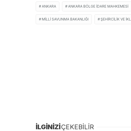
ANKARA
ANKARA BÖLGE İDARE MAHKEMESI
MILLI SAVUNMA BAKANLIĞI
ŞEHIRCILIK VE İK
İLGİNİZİ
ÇEKEBİLİR