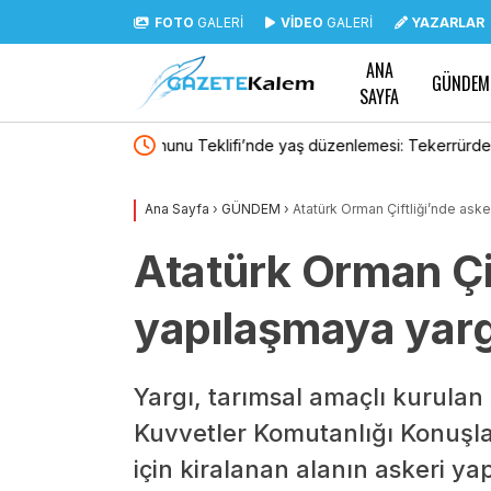
FOTO
GALERİ
VİDEO
GALERİ
YAZARLAR
ANA
GÜNDEM
SAYFA
lemesi: Tekerrürde
Polis Akademisi 3 bin 250 PMYO öğrencisi al
n çıkarıldı
Ana Sayfa
›
GÜNDEM
›
Atatürk Orman Çiftliği’nde aske
Atatürk Orman Çif
yapılaşmaya yargı
Yargı, tarımsal amaçlı kurulan
Kuvvetler Komutanlığı Konuşla
için kiralanan alanın askeri y