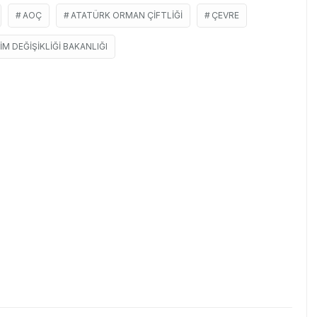
AOÇ
ATATÜRK ORMAN ÇIFTLIĞI
ÇEVRE
LIM DEĞIŞIKLIĞI BAKANLIĞI