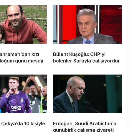
ahraman’dan kızı
Bülent Kuşoğlu: CHP’yi
doğum günü mesajı
bölenler Sarayla çalışıyordur
 Çekya’da 10 kişiyle
Erdoğan, Suudi Arabistan’a
günübirlik çalışma ziyareti