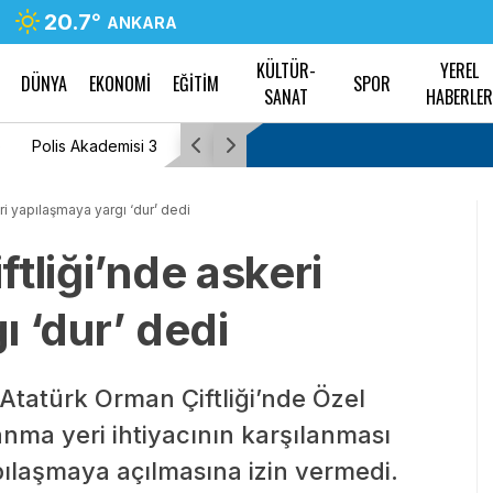
20.7
°
ANKARA
KÜLTÜR-
YEREL
DÜNYA
EKONOMİ
EĞİTİM
SPOR
SANAT
HABERLE
acak
Tayfun Kahraman’dan kızı Vera’ya doğum gü
ri yapılaşmaya yargı ‘dur’ dedi
tliği’nde askeri
 ‘dur’ dedi
 Atatürk Orman Çiftliği’nde Özel
nma yeri ihtiyacının karşılanması
apılaşmaya açılmasına izin vermedi.