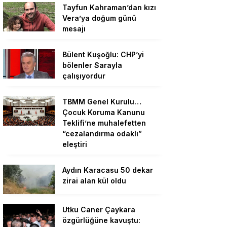
Tayfun Kahraman’dan kızı
Vera’ya doğum günü
mesajı
Bülent Kuşoğlu: CHP’yi
bölenler Sarayla
çalışıyordur
TBMM Genel Kurulu…
Çocuk Koruma Kanunu
Teklifi’ne muhalefetten
“cezalandırma odaklı”
eleştiri
Aydın Karacasu 50 dekar
zirai alan kül oldu
Utku Caner Çaykara
özgürlüğüne kavuştu: