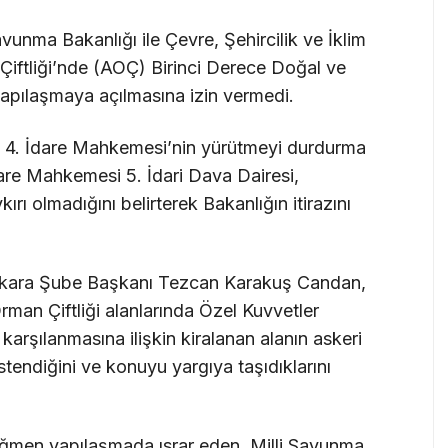
unma Bakanlığı ile Çevre, Şehircilik ve İklim
 Çiftliği’nde (AOÇ) Birinci Derece Doğal ve
 yapılaşmaya açılmasına izin vermedi.
ra 4. İdare Mahkemesi’nin yürütmeyi durdurma
dare Mahkemesi 5. İdari Dava Dairesi,
rı olmadığını belirterek Bakanlığın itirazını
Ankara Şube Başkanı Tezcan Karakuş Candan,
rman Çiftliği alanlarında Özel Kuvvetler
karşılanmasına ilişkin kiralanan alanın askeri
stendiğini ve konuyu yargıya taşıdıklarını
rağmen yapılaşmada ısrar eden Milli Savunma