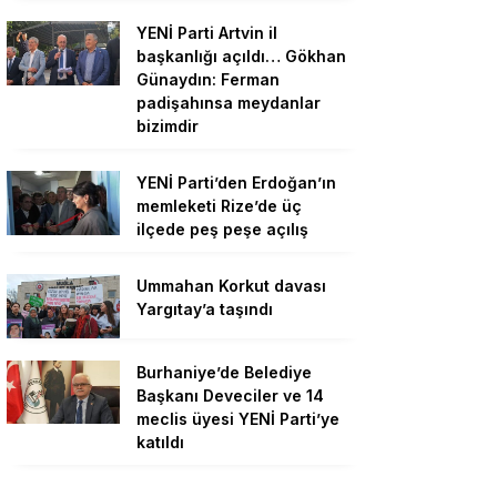
YENİ Parti Artvin il
başkanlığı açıldı… Gökhan
Günaydın: Ferman
padişahınsa meydanlar
bizimdir
YENİ Parti’den Erdoğan’ın
memleketi Rize’de üç
ilçede peş peşe açılış
Ummahan Korkut davası
Yargıtay’a taşındı
Burhaniye’de Belediye
Başkanı Deveciler ve 14
meclis üyesi YENİ Parti’ye
katıldı