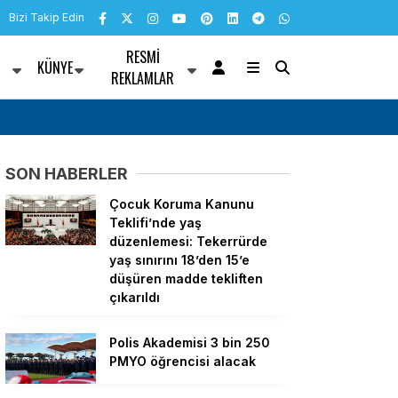
Bizi Takip Edin
RESMI
KÜNYE
R
REKLAMLAR
nü mesajı
Bülent Kuşoğlu: CHP’yi bölenler Sarayla çalı
SON HABERLER
Çocuk Koruma Kanunu
Teklifi’nde yaş
düzenlemesi: Tekerrürde
yaş sınırını 18’den 15’e
düşüren madde tekliften
çıkarıldı
Polis Akademisi 3 bin 250
PMYO öğrencisi alacak