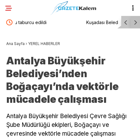
Kuşadası Belediyesi: “Masumiyet karinesinin
“Uluslarar
hukuk devletinin vazgeçilmez temel ilkelerinden
sayım baş
Ana Sayfa
›
YEREL HABERLER
biri olduğunu bir kez daha hatırlatıyoruz”
Antalya Büyükşehir
Belediyesi’nden
Boğaçayı’nda vektörle
mücadele çalışması
Antalya Büyükşehir Belediyesi Çevre Sağlığı
Şube Müdürlüğü ekipleri, Boğaçayı ve
çevresinde vektörle mücadele çalışması