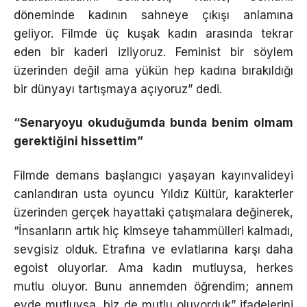
döneminde kadının sahneye çıkışı anlamına
geliyor. Filmde üç kuşak kadın arasında tekrar
eden bir kaderi izliyoruz. Feminist bir söylem
üzerinden değil ama yükün hep kadına bırakıldığı
bir dünyayı tartışmaya açıyoruz” dedi.
“Senaryoyu okuduğumda bunda benim olmam
gerektiğini hissettim”
Filmde demans başlangıcı yaşayan kayınvalideyi
canlandıran usta oyuncu Yıldız Kültür, karakterler
üzerinden gerçek hayattaki çatışmalara değinerek,
“İnsanların artık hiç kimseye tahammülleri kalmadı,
sevgisiz olduk. Etrafına ve evlatlarına karşı daha
egoist oluyorlar. Ama kadın mutluysa, herkes
mutlu oluyor. Bunu annemden öğrendim; annem
evde mutluysa, biz de mutlu oluyorduk” ifadelerini