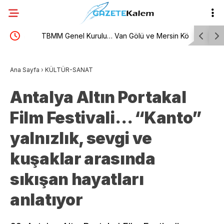
yon
TBMM Genel Kurulu… Van Gölü ve Mersin Körfezi
Marmaris 
için acil önlem çağrısı
riskine ka
Ana Sayfa
›
KÜLTÜR-SANAT
Antalya Altın Portakal
Film Festivali… “Kanto”
yalnızlık, sevgi ve
kuşaklar arasında
sıkışan hayatları
anlatıyor