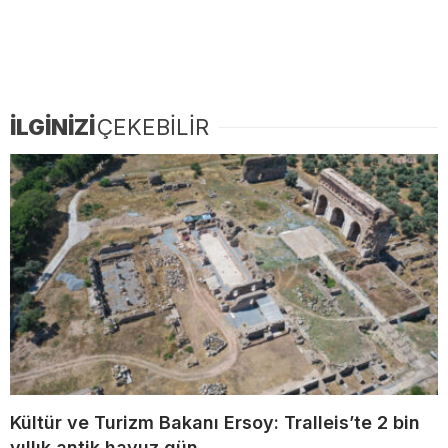
İLGİNİZİ
ÇEKEBİLİR
Kültür ve Turizm Bakanı Ersoy: Tralleis’te 2 bin
yıllık antik havuz gün