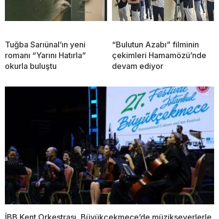
Tuğba Sarıünal’ın yeni
“Bulutun Azabı” filminin
romanı “Yarını Hatırla”
çekimleri Hamamözü’nde
okurla buluştu
devam ediyor
İBB Kent Orkestrası, Büyükçekmece’de müzikseverlerle