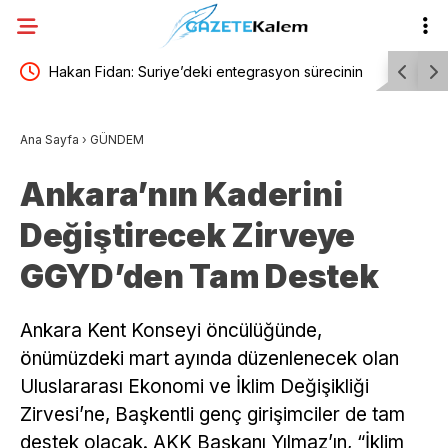
ıcak
Hakan Fidan: Suriye’deki entegrasyon sürecinin
Derya Bed
nihayete erdirilmesi ülkemiz açısından önemini
coşturdu
Ana Sayfa
›
GÜNDEM
koruyor
Ankara’nın Kaderini
Değiştirecek Zirveye
GGYD’den Tam Destek
Ankara Kent Konseyi öncülüğünde,
önümüzdeki mart ayında düzenlenecek olan
Uluslararası Ekonomi ve İklim Değişikliği
Zirvesi’ne, Başkentli genç girişimciler de tam
destek olacak. AKK Başkanı Yılmaz’ın, “İklim