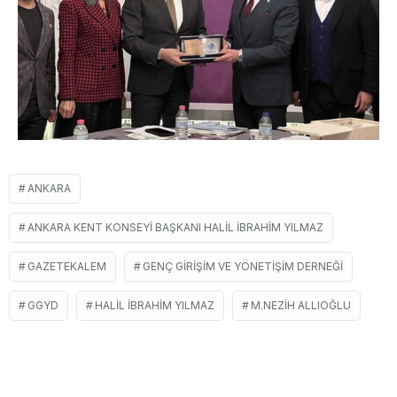
ANKARA
ANKARA KENT KONSEYI BAŞKANI HALIL İBRAHIM YILMAZ
GAZETEKALEM
GENÇ GIRIŞIM VE YÖNETIŞIM DERNEĞI
GGYD
HALIL İBRAHIM YILMAZ
M.NEZIH ALLIOĞLU