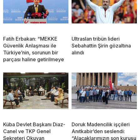
Fatih Erbakan: “MEKKE
Ultraslan tribün lideri
Güvenlik Anlaşması ile
Sebahattin Şirin gözaltına
Türkiye’nin, sorunun bir
alındı
parçası haline getirilmeye
Küba Devlet Başkanı Diaz-
Doruk Madencilik işçileri
Canel ve TKP Genel
Anıtkabir’den seslendi:
Sekreteri Okuyan
“Alacaklarımızın son kuruşu