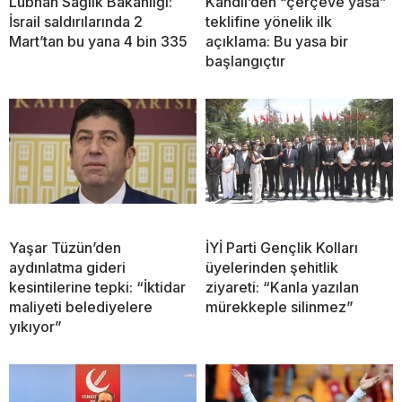
Lübnan Sağlık Bakanlığı:
Kandil’den “çerçeve yasa”
İsrail saldırılarında 2
teklifine yönelik ilk
Mart’tan bu yana 4 bin 335
açıklama: Bu yasa bir
başlangıçtır
Yaşar Tüzün’den
İYİ Parti Gençlik Kolları
aydınlatma gideri
üyelerinden şehitlik
kesintilerine tepki: “İktidar
ziyareti: “Kanla yazılan
maliyeti belediyelere
mürekkeple silinmez”
yıkıyor”