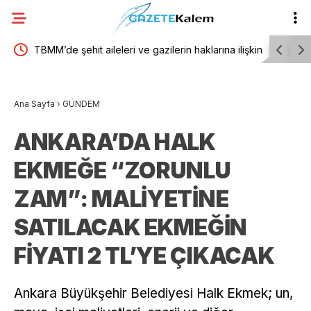
erin haklarına ilişkin
AYM’den evlenen kadınların nüfus kaydına ilişki
, şehit aileleri ve
karar
Ana Sayfa
›
GÜNDEM
acıdır”
ANKARA’DA HALK
EKMEĞE “ZORUNLU
ZAM”: MALİYETİNE
SATILACAK EKMEĞİN
FİYATI 2 TL’YE ÇIKACAK
Ankara Büyükşehir Belediyesi Halk Ekmek; un,