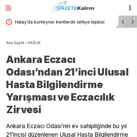
asa”
Hatay’da konteyner kentlerde tahliye tepkisi:
Eskişehir’
iyerek
“Nereye gideceğiz?”
Ana Sayfa
›
SAĞLIK
Ankara Eczacı
Odası’ndan 21’inci Ulusal
Hasta Bilgilendirme
Yarışması ve Eczacılık
Zirvesi
Ankara Eczacı Odası’nın ev sahipliğinde bu yıl
21’incisi düzenlenen Ulusal Hasta Bilgilendirme