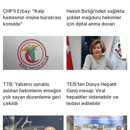
CHP’li Erbay: “Kalp
Hekim Birliği’nden sağlıkta
hastasının önüne bürokrasi
şiddet mağduru hekimler
konuldu”
için dijital anma duvarı
TTB: Yabancı uyruklu
TEİS’ten Dünya Hepatit
asistan hekimlerin emeğini
Günü mesajı: Viral
yok sayan düzenleme geri
hepatitler önlenebilir ve
çekildi
tedavi edilebilir