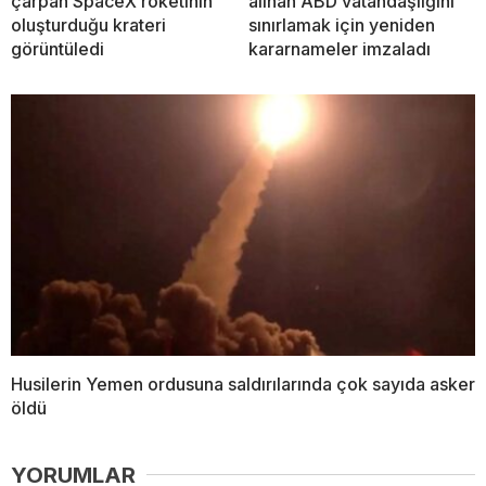
çarpan SpaceX roketinin
alınan ABD vatandaşlığını
oluşturduğu krateri
sınırlamak için yeniden
görüntüledi
kararnameler imzaladı
Husilerin Yemen ordusuna saldırılarında çok sayıda asker
öldü
YORUMLAR