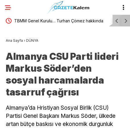
TBMM Genel Kurulu… Turhan Çömez hakkında
TBMM Gene
başlatılan soruşturma “kürsü dokunulmazlığı”
yönelik d
Ana Sayfa
›
DÜNYA
tartışmasına neden oldu
görüşmele
Almanya CSU Parti lideri
Markus Söder’den
sosyal harcamalarda
tasarruf çağrısı
Almanya’da Hristiyan Sosyal Birlik (CSU)
Partisi Genel Başkanı Markus Söder, ülkede
artan bütçe baskısı ve ekonomik durgunluk