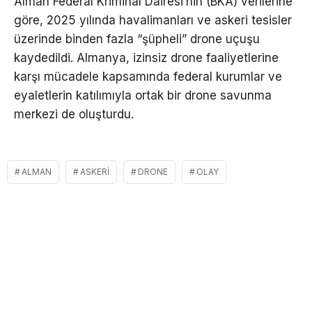
Alman Federal Kriminal Dairesi’nin (BKA) verilerine
göre, 2025 yılında havalimanları ve askeri tesisler
üzerinde binden fazla “şüpheli” drone uçuşu
kaydedildi. Almanya, izinsiz drone faaliyetlerine
karşı mücadele kapsamında federal kurumlar ve
eyaletlerin katılımıyla ortak bir drone savunma
merkezi de oluşturdu.
ALMAN
ASKERI
DRONE
OLAY