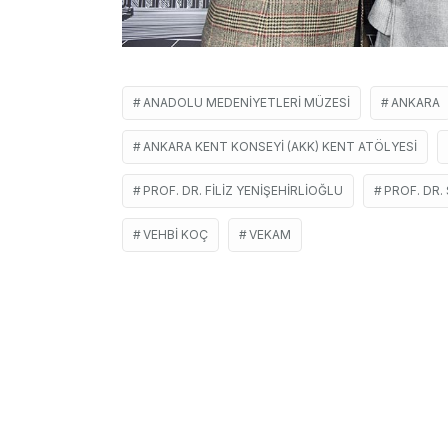
ANADOLU MEDENIYETLERI MÜZESI
ANKARA
ANKARA KENT KONSEYI (AKK) KENT ATÖLYESI
PROF. DR. FILIZ YENIŞEHIRLIOĞLU
PROF. DR.
VEHBI KOÇ
VEKAM