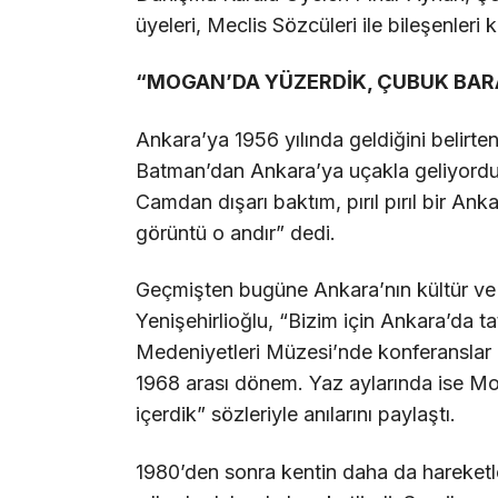
üyeleri, Meclis Sözcüleri ile bileşenleri ka
“MOGAN’DA YÜZERDİK, ÇUBUK BARA
Ankara’ya 1956 yılında geldiğini belirten 
Batman’dan Ankara’ya uçakla geliyordu
Camdan dışarı baktım, pırıl pırıl bir Ankar
görüntü o andır” dedi.
Geçmişten bugüne Ankara’nın kültür v
Yenişehirlioğlu, “Bizim için Ankara’da t
Medeniyetleri Müzesi’nde konferanslar o
1968 arası dönem. Yaz aylarında ise Mo
içerdik” sözleriyle anılarını paylaştı.
1980’den sonra kentin daha da hareketle