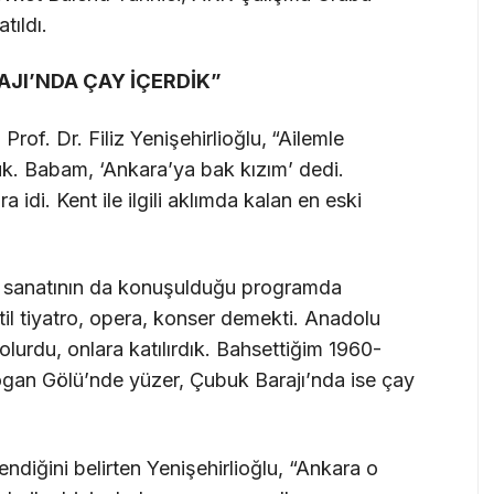
tıldı.
JI’NDA ÇAY İÇERDİK”
Prof. Dr. Filiz Yenişehirlioğlu,
“Ailemle
k. Babam, ‘Ankara’ya bak kızım’ dedi.
a idi. Kent ile ilgili aklımda kalan en eski
e sanatının da konuşulduğu programda
atil tiyatro, opera, konser demekti. Anadolu
lurdu, onlara katılırdık. Bahsettiğim 1960-
gan Gölü’nde yüzer, Çubuk Barajı’nda ise çay
ndiğini belirten Yenişehirlioğlu, “Ankara o