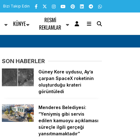
Bizi Takip Edin
RESMI
KÜNYE
R
REKLAMLAR
 Parti’ye katıldı
Aydın Karacasu’da zeytin ağaçları yanan kad
tutamadı
SON HABERLER
Güney Kore uydusu, Ay’a
çarpan SpaceX roketinin
oluşturduğu krateri
görüntüledi
Menderes Belediyesi:
“Yeniymiş gibi servis
edilen kamuoyu açıklaması
süreçle ilgili gerçeği
yansıtmamaktadır”