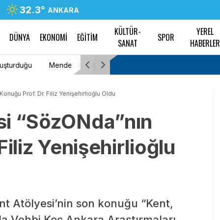
32.3
°
ANKARA
KÜLTÜR-
YEREL
DÜNYA
EKONOMİ
EĞİTİM
SPOR
SANAT
HABERLE
edilen kamuoyu
Karabağlar ve Konak belediye başkanları YENİ
adır”
nuğu Prof. Dr. Filiz Yenişehirlioğlu Oldu
si “SözONda”nın
iliz Yenişehirlioğlu
t Atölyesi’nin son konuğu “Kent,
la Vehbi Koç Ankara Araştırmaları