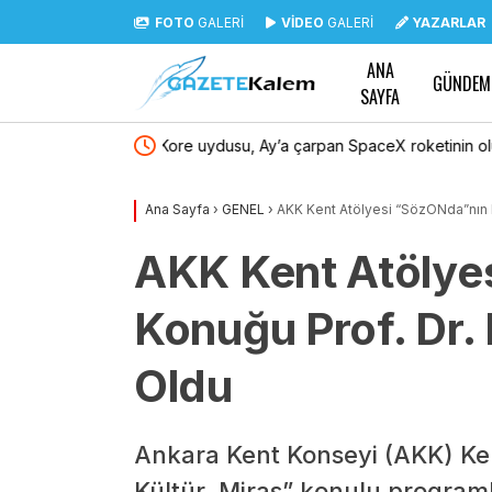
FOTO
GALERİ
VİDEO
GALERİ
YAZARLAR
ANA
GÜNDEM
SAYFA
tinin oluşturduğu
Menderes Belediyesi: “Yeniymiş gibi servis 
açıklaması süreçle ilgili gerçeği yansıtmamakt
Ana Sayfa
›
GENEL
›
AKK Kent Atölyesi “SözONda”nın Ko
AKK Kent Atölye
Konuğu Prof. Dr. F
Oldu
Ankara Kent Konseyi (AKK) Ken
Kültür, Miras” konulu program