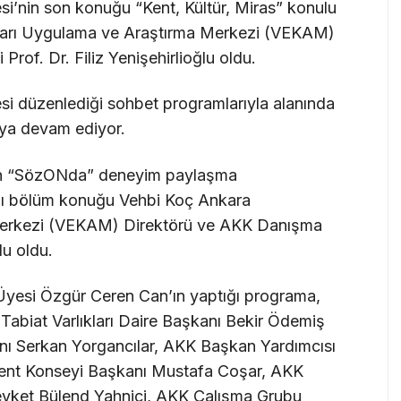
i’nin son konuğu “Kent, Kültür, Miras” konulu
ları Uygulama ve Araştırma Merkezi (VEKAM)
rof. Dr. Filiz Yenişehirlioğlu oldu.
i düzenlediği sohbet programlarıyla alanında
aya devam ediyor.
nan “SözONda” deneyim paylaşma
lıklı bölüm konuğu Vehbi Koç Ankara
Merkezi (VEKAM) Direktörü ve AKK Danışma
lu oldu.
yesi Özgür Ceren Can’ın yaptığı programa,
Tabiat Varlıkları Daire Başkanı Bekir Ödemiş
anı Serkan Yorgancılar, AKK Başkan Yardımcısı
Kent Konseyi Başkanı Mustafa Coşar, AKK
evket Bülend Yahnici, AKK Çalışma Grubu