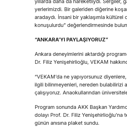
yıllarda daha da hareketliydi. Sergiler,
yerlerimizdi. Bir galeriden diğerine koş
aradaydı. İnsani bir yaklaşımla kültürel 
konuşulurdu” değerlendirmesinde bulu
“ANKARA’YI PAYLAŞIYORUZ”
Ankara deneyimlerini aktardığı programda
Dr. Filiz Yenişehirlioğlu, VEKAM hakkın
“VEKAM’da ne yapıyorsunuz diyenlere, 
ilgili bilinmeyenleri, nereden bulabiliriz
çalışıyoruz. Anaokullarından üniversitel
Program sonunda AKK Başkan Yardımcısı
dolayı Prof. Dr. Filiz Yenişehirlioğlu’n
günün anısına plaket sundu.