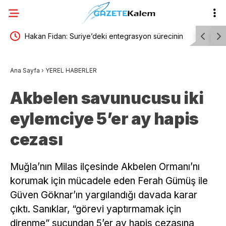
ıcak
Hakan Fidan: Suriye’deki entegrasyon sürecinin
Derya Bed
nihayete erdirilmesi ülkemiz açısından önemini
coşturdu
Ana Sayfa
›
YEREL HABERLER
koruyor
Akbelen savunucusu iki
eylemciye 5’er ay hapis
cezası
Muğla’nın Milas ilçesinde Akbelen Ormanı’nı
korumak için mücadele eden Ferah Gümüş ile
Güven Göknar’ın yargılandığı davada karar
çıktı. Sanıklar, “görevi yaptırmamak için
direnme” suçundan 5’er ay hapis cezasına