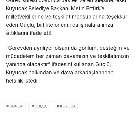
Görev süresi boyunca destek veren ailesine, eski
Kuyucak Belediye Başkanı Metin Ertürk’e,
milletvekillerine ve teşkilat mensuplarına teşekkür
eden Güçlü, birlikte önemli çalışmalara imza
attıklarını ifade etti.
“Görevden ayrılıyor olsam da gönlüm, desteğim ve
mücadelem her zaman davamızın ve teşkilatımızın
yanında olacaktır” ifadesini kullanan Güçlü,
Kuyucak halkından ve dava arkadaşlarından
helallik istedi.
GÖREV
GÜÇLÜ
KUYUCAK