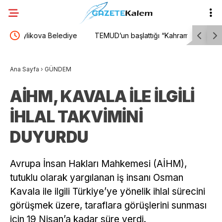
iye
TEMUD’un başlattığı “Kahramanlara Hak
Çukurova
Yürüyüşü” devam ediyor: “Bizlere yazık değil mi,
CHP’den is
Ana Sayfa
›
GÜNDEM
niye bizleri açlığa mahkum ediyorsunuz?”
AİHM, KAVALA İLE İLGİLİ
İHLAL TAKVİMİNİ
DUYURDU
Avrupa İnsan Hakları Mahkemesi (AİHM),
tutuklu olarak yargılanan iş insanı Osman
Kavala ile ilgili Türkiye’ye yönelik ihlal sürecini
görüşmek üzere, taraflara görüşlerini sunması
için 19 Nisan’a kadar süre verdi.