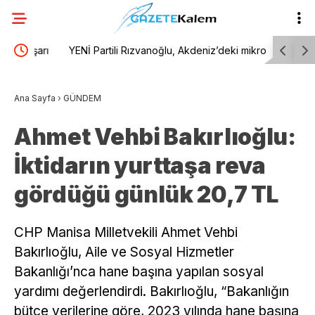
arı
YENİ Partili Rızvanoğlu, Akdeniz’deki mikroplastik
Ortahisar
kirliliğini ve atık ithalatını Meclis gündemine taşıdı
süslüyor
Ana Sayfa
›
GÜNDEM
Ahmet Vehbi Bakırlıoğlu:
İktidarın yurttaşa reva
gördüğü günlük 20,7 TL
CHP Manisa Milletvekili Ahmet Vehbi
Bakırlıoğlu, Aile ve Sosyal Hizmetler
Bakanlığı’nca hane başına yapılan sosyal
yardımı değerlendirdi. Bakırlıoğlu, “Bakanlığın
bütçe verilerine göre, 2023 yılında hane başına