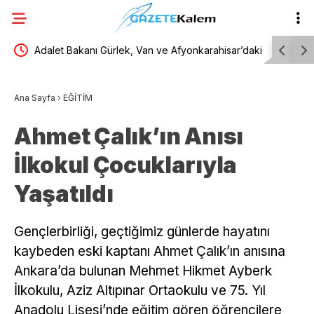
an
Adalet Bakanı Gürlek, Van ve Afyonkarahisar’daki
Muğla, Ul
2 faili meçhul cinayetin aydınlatıldığını açıkladı
sahipliği
Ana Sayfa
›
EĞİTİM
Ahmet Çalık’ın Anısı
İlkokul Çocuklarıyla
Yaşatıldı
Gençlerbirliği, geçtiğimiz günlerde hayatını
kaybeden eski kaptanı Ahmet Çalık’ın anısına
Ankara’da bulunan Mehmet Hikmet Ayberk
İlkokulu, Aziz Altıpınar Ortaokulu ve 75. Yıl
Anadolu Lisesi’nde eğitim gören öğrencilere