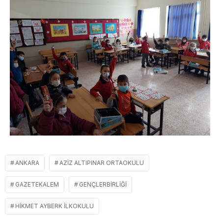
ANKARA
AZIZ ALTIPINAR ORTAOKULU
GAZETEKALEM
GENÇLERBIRLIĞI
HIKMET AYBERK İLKOKULU