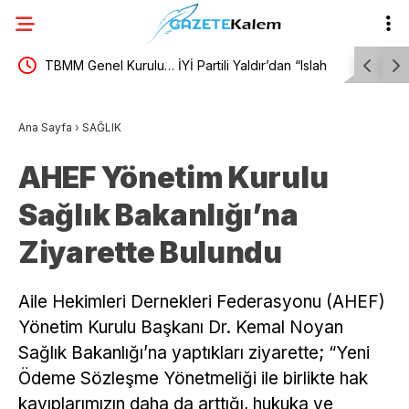
Nİ
TBMM Genel Kurulu… İYİ Partili Yaldır’dan “Islah
Burhaniye
olmayan failler için Suriye’de cezaevi inşa edelim”
toplu iş 
Ana Sayfa
›
SAĞLIK
önerisi
AHEF Yönetim Kurulu
Sağlık Bakanlığı’na
Ziyarette Bulundu
Aile Hekimleri Dernekleri Federasyonu (AHEF)
Yönetim Kurulu Başkanı Dr. Kemal Noyan
Sağlık Bakanlığı’na yaptıkları ziyarette; “Yeni
Ödeme Sözleşme Yönetmeliği ile birlikte hak
kayıplarımızın daha da arttığı, hukuka ve