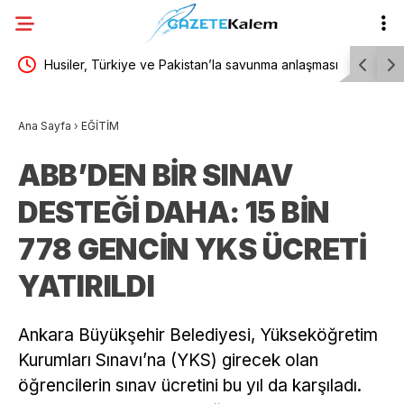
 1’i
Husiler, Türkiye ve Pakistan’la savunma anlaşması
Manisa Bü
imzalayan Suudi Arabistan’daki Aramco rafinerisini
kilometrel
Ana Sayfa
›
EĞİTİM
hedef aldı
ABB’DEN BİR SINAV
DESTEĞİ DAHA: 15 BİN
778 GENCİN YKS ÜCRETİ
YATIRILDI
Ankara Büyükşehir Belediyesi, Yükseköğretim
Kurumları Sınavı’na (YKS) girecek olan
öğrencilerin sınav ücretini bu yıl da karşıladı.