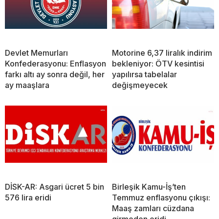
Devlet Memurları
Motorine 6,37 liralık indirim
Konfederasyonu: Enflasyon
bekleniyor: ÖTV kesintisi
farkı altı ay sonra değil, her
yapılırsa tabelalar
ay maaşlara
değişmeyecek
DİSK-AR: Asgari ücret 5 bin
Birleşik Kamu-İş’ten
576 lira eridi
Temmuz enflasyonu çıkışı:
Maaş zamları cüzdana
girmeden eridi