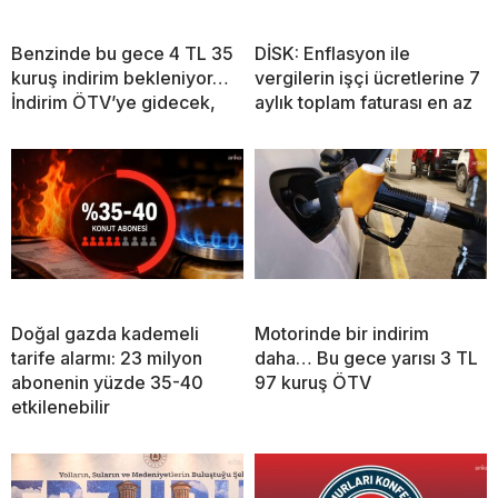
Benzinde bu gece 4 TL 35
DİSK: Enflasyon ile
kuruş indirim bekleniyor…
vergilerin işçi ücretlerine 7
İndirim ÖTV’ye gidecek,
aylık toplam faturası en az
Doğal gazda kademeli
Motorinde bir indirim
tarife alarmı: 23 milyon
daha… Bu gece yarısı 3 TL
abonenin yüzde 35-40
97 kuruş ÖTV
etkilenebilir