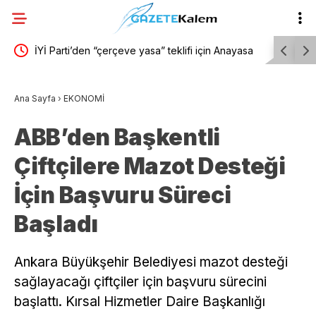
aki
İYİ Parti’den “çerçeve yasa” teklifi için Anayasa
Okul olay
Komisyonuna başvuru
mesaisi: 
Ana Sayfa
›
EKONOMİ
değerlendi
ABB’den Başkentli
Çiftçilere Mazot Desteği
İçin Başvuru Süreci
Başladı
Ankara Büyükşehir Belediyesi mazot desteği
sağlayacağı çiftçiler için başvuru sürecini
başlattı. Kırsal Hizmetler Daire Başkanlığı