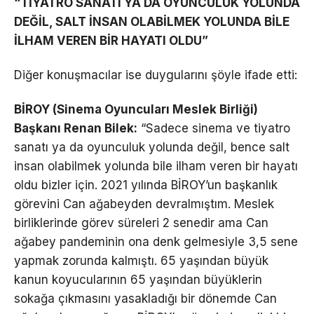
“TİYATRO SANATI YA DA OYUNCULUK YOLUNDA
DEĞİL, SALT İNSAN OLABİLMEK YOLUNDA BİLE
İLHAM VEREN BİR HAYATI OLDU”
Diğer konuşmacılar ise duygularını şöyle ifade etti:
BİROY (Sinema Oyuncuları Meslek Birliği)
Başkanı Renan Bilek:
“Sadece sinema ve tiyatro
sanatı ya da oyunculuk yolunda değil, bence salt
insan olabilmek yolunda bile ilham veren bir hayatı
oldu bizler için. 2021 yılında BİROY’un başkanlık
görevini Can ağabeyden devralmıştım. Meslek
birliklerinde görev süreleri 2 senedir ama Can
ağabey pandeminin ona denk gelmesiyle 3,5 sene
yapmak zorunda kalmıştı. 65 yaşından büyük
kanun koyucularının 65 yaşından büyüklerin
sokağa çıkmasını yasakladığı bir dönemde Can