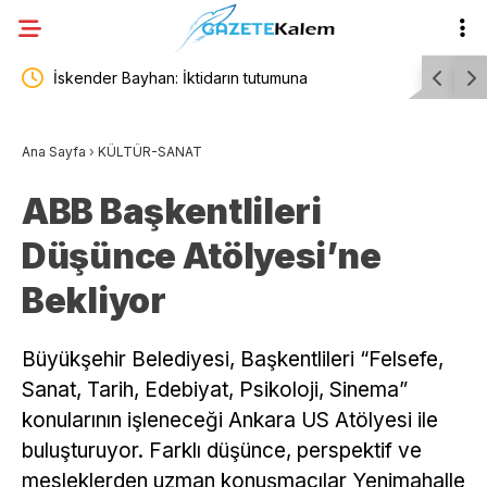
Beşiktaş Belediyesi’nin “Theraplay Temelli Oyun
Depremde 
ı ve
Grubu Atölyesi” başlıyor
bilirkişi 
Ana Sayfa
›
KÜLTÜR-SANAT
sorumlulu
ABB Başkentlileri
Düşünce Atölyesi’ne
Bekliyor
Büyükşehir Belediyesi, Başkentlileri “Felsefe,
Sanat, Tarih, Edebiyat, Psikoloji, Sinema”
konularının işleneceği Ankara US Atölyesi ile
buluşturuyor. Farklı düşünce, perspektif ve
mesleklerden uzman konuşmacılar Yenimahalle