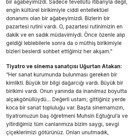
bir ağabeyimizdi. Sadece tevellütü itibarıyla değil,
engin kültürel birikimiyle ciddi entellektüel
donanımı olan bir ağabeyimizdi. Bizlerin bir
pazartesi rutini vardı. O, pazartesi rutinimizin en
dakik ve en sadık müdavimiydi. Önce özenle alıp
geldiği leblebilerle sonra da o müthiş birikimiyle
bizleri beslerdi sohbet ettiğimiz her akşam.”
Tiyatro ve sinema sanatçısı Uğurtan Atakan:
“Her sanat kurumunda bulunması gereken bir
kimlikti. Büyük bir bilgi dağarcığı vardı. Büyük bir
birikimi vardı. Onun yanında da inanılmaz boyutta
alçakgönüllüydü… Değerli ustam; gittiğiniz yerde
koca bir sanat topluluğu var. Başta sinemamızın,
tiyatromuzun baş öğretmeni Muhsin Eğtuğrul’a ve
yitirdiğimiz tüm canlarımıza bizim saygı, sevgi
çiçeklerimizi götürünüz. Onları unutmadık,