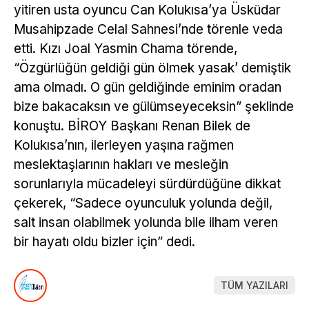
yitiren usta oyuncu Can Kolukısa’ya Üsküdar
Musahipzade Celal Sahnesi’nde törenle veda
etti. Kızı Joal Yasmin Chama törende,
“Özgürlüğün geldiği gün ölmek yasak’ demiştik
ama olmadı. O gün geldiğinde eminim oradan
bize bakacaksın ve gülümseyeceksin” şeklinde
konuştu. BİROY Başkanı Renan Bilek de
Kolukısa’nın, ilerleyen yaşına rağmen
meslektaşlarının hakları ve mesleğin
sorunlarıyla mücadeleyi sürdürdüğüne dikkat
çekerek, “Sadece oyunculuk yolunda değil,
salt insan olabilmek yolunda bile ilham veren
bir hayatı oldu bizler için” dedi.
TÜM YAZILARI