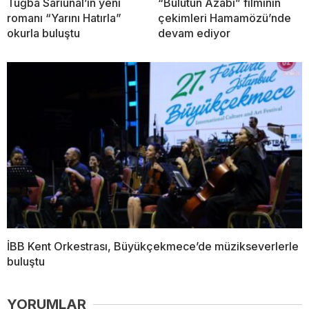
Tuğba Sarıünal’ın yeni
“Bulutun Azabı” filminin
romanı “Yarını Hatırla”
çekimleri Hamamözü’nde
okurla buluştu
devam ediyor
İBB Kent Orkestrası, Büyükçekmece’de müzikseverlerle
buluştu
YORUMLAR