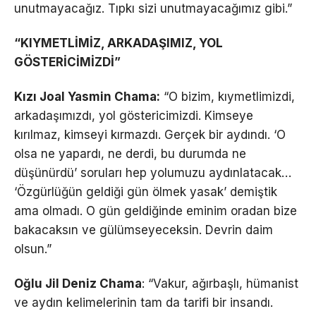
unutmayacağız. Tıpkı sizi unutmayacağımız gibi.”
“KIYMETLİMİZ, ARKADAŞIMIZ, YOL
GÖSTERİCİMİZDİ”
Kızı Joal Yasmin Chama:
“O bizim, kıymetlimizdi,
arkadaşımızdı, yol göstericimizdi. Kimseye
kırılmaz, kimseyi kırmazdı. Gerçek bir aydındı. ‘O
olsa ne yapardı, ne derdi, bu durumda ne
düşünürdü’ soruları hep yolumuzu aydınlatacak…
‘Özgürlüğün geldiği gün ölmek yasak’ demiştik
ama olmadı. O gün geldiğinde eminim oradan bize
bakacaksın ve gülümseyeceksin. Devrin daim
olsun.”
Oğlu Jil Deniz Chama
: “Vakur, ağırbaşlı, hümanist
ve aydın kelimelerinin tam da tarifi bir insandı.