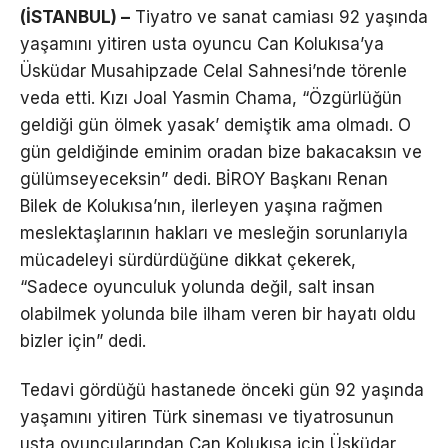
(İSTANBUL) –
Tiyatro ve sanat camiası 92 yaşında
yaşamını yitiren usta oyuncu Can Kolukısa’ya
Üsküdar Musahipzade Celal Sahnesi’nde törenle
veda etti. Kızı Joal Yasmin Chama, “Özgürlüğün
geldiği gün ölmek yasak’ demiştik ama olmadı. O
gün geldiğinde eminim oradan bize bakacaksın ve
gülümseyeceksin” dedi. BİROY Başkanı Renan
Bilek de Kolukısa’nın, ilerleyen yaşına rağmen
meslektaşlarının hakları ve mesleğin sorunlarıyla
mücadeleyi sürdürdüğüne dikkat çekerek,
“Sadece oyunculuk yolunda değil, salt insan
olabilmek yolunda bile ilham veren bir hayatı oldu
bizler için” dedi.
Tedavi gördüğü hastanede önceki gün 92 yaşında
yaşamını yitiren Türk sineması ve tiyatrosunun
usta oyuncularından Can Kolukısa için Üsküdar