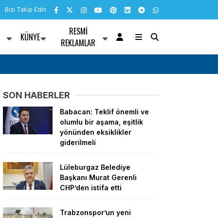
Bizi Takip Edin
RESMI
KÜNYE
R
REKLAMLAR
 Trabzon’a ulaştı
Van’da Rojin Kabaiş için etkin ve şeffaf soruş
SON HABERLER
Babacan: Teklif önemli ve
olumlu bir aşama, eşitlik
yönünden eksiklikler
giderilmeli
Lüleburgaz Belediye
Başkanı Murat Gerenli
CHP’den istifa etti
Trabzonspor’un yeni