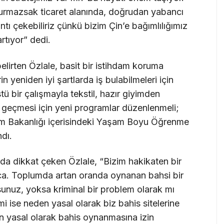
şturmazsak ticaret alanında, doğrudan yabancı
ntı çekebiliriz çünkü bizim Çin’e bağımlılığımız
artıyor” dedi.
lirten Özlale, basit bir istihdam koruma
n yeniden iyi şartlarda iş bulabilmeleri için
stü bir çalışmayla tekstil, hazır giyimden
 geçmesi için yeni programlar düzenlenmeli;
itim Bakanlığı içerisindeki Yaşam Boyu Öğrenme
ndı.
da dikkat çeken Özlale, “Bizim hakikaten bir
ca. Toplumda artan oranda oynanan bahsi bir
sunuz, yoksa kriminal bir problem olarak mı
i ise neden yasal olarak biz bahis sitelerine
n yasal olarak bahis oynanmasına izin