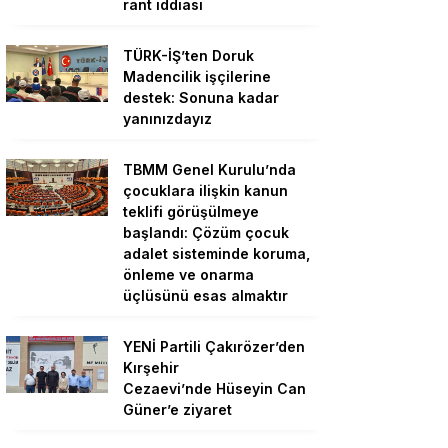
rant iddiası
TÜRK-İŞ’ten Doruk
Madencilik işçilerine
destek: Sonuna kadar
yanınızdayız
TBMM Genel Kurulu’nda
çocuklara ilişkin kanun
teklifi görüşülmeye
başlandı: Çözüm çocuk
adalet sisteminde koruma,
önleme ve onarma
üçlüsünü esas almaktır
YENİ Partili Çakırözer’den
Kırşehir
Cezaevi’nde Hüseyin Can
Güner’e ziyaret