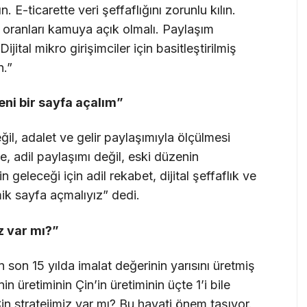
ın. E-ticarette veri şeffaflığını zorunlu kılın.
 oranları kamuya açık olmalı. Paylaşım
jital mikro girişimciler için basitleştirilmiş
n.”
 yeni bir sayfa açalım”
ğil, adalet ve gelir paylaşımıyla ölçülmesi
, adil paylaşımı değil, eski düzenin
 geleceği için adil rekabet, dijital şeffaflık ve
mik sayfa açmalıyız” dedi.
iz var mı?”
n son 15 yılda imalat değerinin yarısını üretmiş
n üretiminin Çin’in üretiminin üçte 1’i bile
in stratejimiz var mı? Bu hayati önem taşıyor.