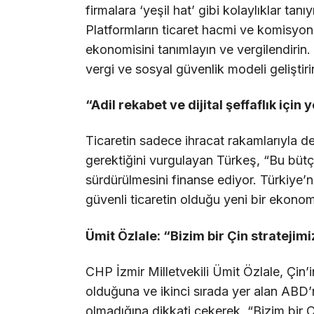
firmalara ‘yeşil hat’ gibi kolaylıklar tanıy
Platformların ticaret hacmi ve komisyon
ekonomisini tanımlayın ve vergilendirin. Di
vergi ve sosyal güvenlik modeli geliştiri
“Adil rekabet ve dijital şeffaflık için
Ticaretin sadece ihracat rakamlarıyla de
gerektiğini vurgulayan Türkeş, “Bu bütçe
sürdürülmesini finanse ediyor. Türkiye’nin
güvenli ticaretin olduğu yeni bir ekono
Ümit Özlale: “Bizim bir Çin stratejim
CHP İzmir Milletvekili Ümit Özlale, Çin’i
olduğuna ve ikinci sırada yer alan ABD’ni
olmadığına dikkati çekerek, “Bizim bir Ç