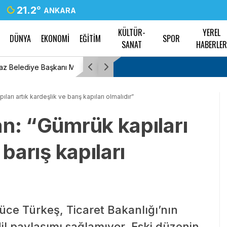
21.2
°
ANKARA
KÜLTÜR-
YEREL
DÜNYA
EKONOMİ
EĞİTİM
SPOR
SANAT
HABERLE
’den istifa etti
Trabzonspor’un yeni transferi Mohamed Salah
ları artık kardeşlik ve barış kapıları olmalıdır”
an: “Gümrük kapıları
 barış kapıları
yüce Türkeş, Ticaret Bakanlığı’nın
dil paylaşımı sağlamıyor. Eski düzenin