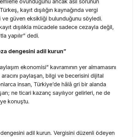
stemlerle övündüğünü ancak asıl sorunun
ürkeş, kayıt dışılığın kaynağında vergi
ri ve güven eksikliği bulunduğunu söyledi.
 kayıt dışılıkla mücadele sadece cezayla değil,
a yapılır” dedi.
ceza dengesini adil kurun”
paylaşım ekonomisi” kavramının yer almamasını
aracını paylaşan, bilgi ve becerisini dijital
larca insan, Türkiye’de hâlâ gri bir alanda
şan; ne ticari kazanç sayılıyor gelirleri, ne de
diye konuştu.
a dengesini adil kurun. Vergisini düzenli ödeyen