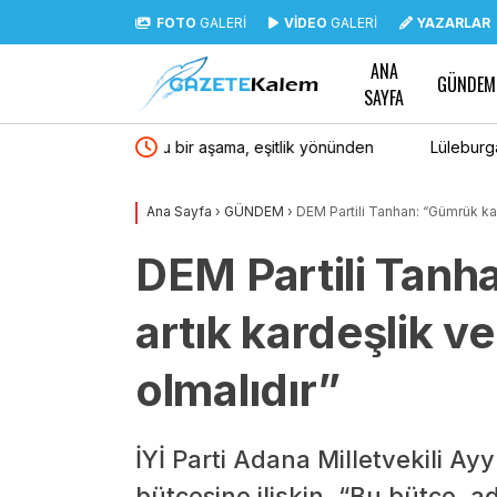
FOTO
GALERİ
VİDEO
GALERİ
YAZARLAR
ANA
GÜNDEM
SAYFA
şitlik yönünden
Lüleburgaz Belediye Başkanı Murat Gerenli CHP
Ana Sayfa
›
GÜNDEM
›
DEM Partili Tanhan: “Gümrük kapı
DEM Partili Tanh
artık kardeşlik ve
olmalıdır”
İYİ Parti Adana Milletvekili Ay
bütçesine ilişkin, “Bu bütçe, a