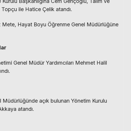
e Kurulu Başkanlığına Cem Gençoğlu, Talim ve
m Topçu ile Hatice Çelik atandı.
z Mete, Hayat Boyu Öğrenme Genel Müdürlüğüne
lar
netimi Genel Müdür Yardımcıları Mehmet Halil
ndı.
l Müdürlüğünde açık bulunan Yönetim Kurulu
Akkaya atandı.