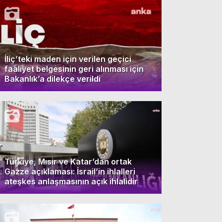
İliç’teki maden için verilen geçici
faaliyet belgesinin geri alınması için
Bakanlık’a dilekçe verildi
Türkiye, Mısır ve Katar’dan ortak
Gazze açıklaması: İsrail’in ihlalleri
ateşkes anlaşmasının açık ihlalidir