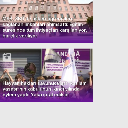
MSB, SBÜ’de askeri öğrencilere
sağlanan imkanları anımsattı: Eğitim
süresince tüm ihtiyaçları karşılanıyor,
harçlık veriliyor
Hayvan hakları savunucuları “katliam
yasası”nın kabulünün ikinci yılında
eylem yaptı: Yasa iptal edilsin