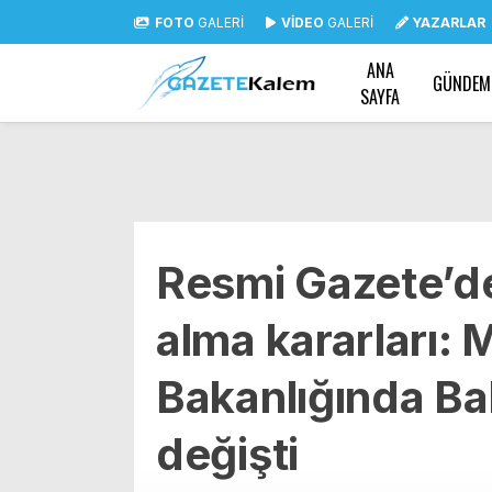
FOTO
GALERİ
VİDEO
GALERİ
YAZARLAR
ANA
GÜNDEM
SAYFA
Resmi Gazete’d
alma kararları: M
Bakanlığında Ba
değişti