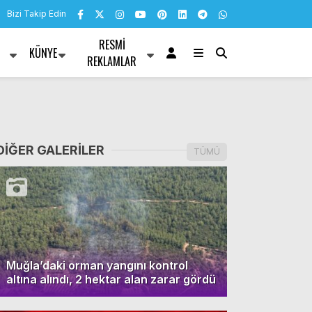
Bizi Takip Edin
RESMI
KÜNYE
R
REKLAMLAR
DİĞER GALERİLER
TÜMÜ
Muğla’daki orman yangını kontrol
altına alındı, 2 hektar alan zarar gördü