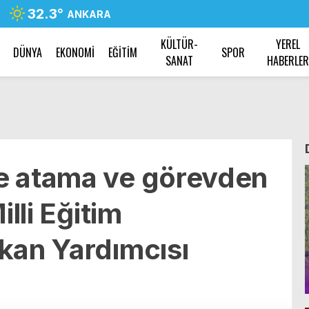
32.3
°
ANKARA
KÜLTÜR-
YEREL
DÜNYA
EKONOMİ
EĞİTİM
SPOR
SANAT
HABERLE
e atama ve görevden
illi Eğitim
kan Yardımcısı