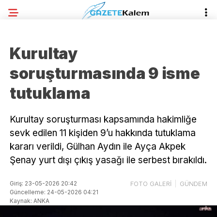
Kurultay
soruşturmasında 9 isme
tutuklama
Kurultay soruşturması kapsamında hakimliğe
sevk edilen 11 kişiden 9’u hakkında tutuklama
kararı verildi, Gülhan Aydın ile Ayça Akpek
Şenay yurt dışı çıkış yasağı ile serbest bırakıldı.
Giriş: 23-05-2026 20:42
FOTO GALERİ
GÜNDEM
Güncelleme: 24-05-2026 04:21
Kaynak: ANKA